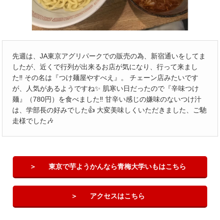
先週は、JA東京アグリパークでの販売の為、新宿通いをしてま
したが、近くで行列が出来るお店が気になり、行って来まし
た‼️ その名は『つけ麺屋やすべえ』。 チェーン店みたいです
が、人気があるようですね✨ 肌寒い日だったので『辛味つけ
麺』（780円）を食べました‼️ 甘辛い感じの嫌味のないつけ汁
は、学部長の好みでした👍 大変美味しくいただきました、ご馳
走様でした🎶
東京で芋ようかんなら青梅大学いもはこちら
アクセスはこちら