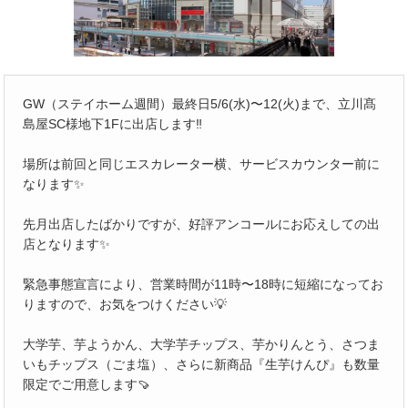
GW（ステイホーム週間）最終日5/6(水)〜12(火)まで、立川髙
島屋SC様地下1Fに出店します‼️
場所は前回と同じエスカレーター横、サービスカウンター前に
なります✨
先月出店したばかりですが、好評アンコールにお応えしての出
店となります✨
緊急事態宣言により、営業時間が11時〜18時に短縮になってお
りますので、お気をつけください💡
大学芋、芋ようかん、大学芋チップス、芋かりんとう、さつま
いもチップス（ごま塩）、さらに新商品『生芋けんぴ』も数量
限定でご用意します🍠