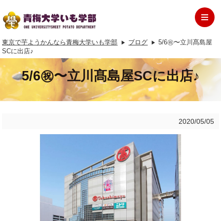
東京で芋ようかんなら青梅大学いも学部
ブログ
5/6㊗︎〜立川髙島屋
SCに出店♪
5/6㊗︎〜立川髙島屋SCに出店♪
2020/05/05