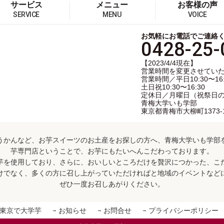
サービス
メニュー
お客様の声
SERVICE
MENU
VOICE
お気軽にお電話でご連絡
0428-25-
【2023/4/4現在】
営業時間を変更させてい
営業時間／平日10:30〜16:
土日祝10:30〜16:30
定休日／月曜日（祝祭日
青梅大学いも学部
東京都青梅市大柳町1373-
うかんなど、お芋スイーツのお土産をお探しの方へ、青梅大学いも学部
芋専門店ということで、お芋にもたいへんこだわっております。
芋を使用しており、さらに、おいしいところだけを贅沢につかった、こ
けでなく、多くの方に召し上がっていただければと地域のイベントなど
ぜひ一度お召しあがりください。
東京で大学芋
お知らせ
お問合せ
プライバシーポリシー