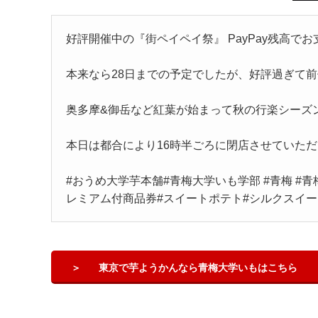
好評開催中の『街ペイペイ祭』 PayPay残高でお
本来なら28日までの予定でしたが、好評過ぎて前
奥多摩&御岳など紅葉が始まって秋の行楽シーズ
本日は都合により16時半ごろに閉店させていただ
#おうめ大学芋本舗#青梅大学いも学部 #青梅 #青
レミアム付商品券#スイートポテト#シルクスイート#マ
東京で芋ようかんなら青梅大学いもはこちら