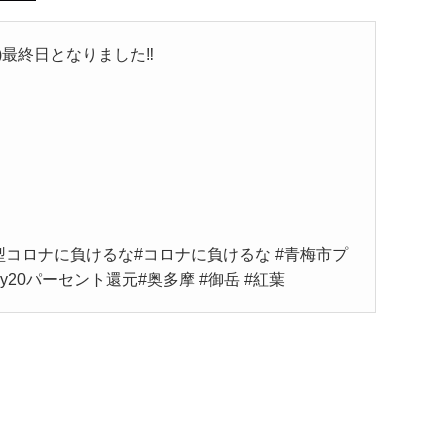
)最終日となりました‼️
新型コロナに負けるな#コロナに負けるな #青梅市プ
20パーセント還元#奥多摩 #御岳 #紅葉