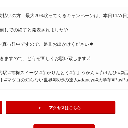
支払いの方、最大20%戻ってくるキャンペーンは、本日11/7(日
倒しでの終了と発表されました💦
ン真っ只中ですので、是非お出かけください🍁
きますので、どうぞ宜しくお願い致します🎶
梅駅 #青梅スイーツ #芋かりんとう#芋ようかん #芋けんぴ #
ツコの知らない世界#散歩の達人#dancyu#大学芋#PayPay
アクセスはこちら