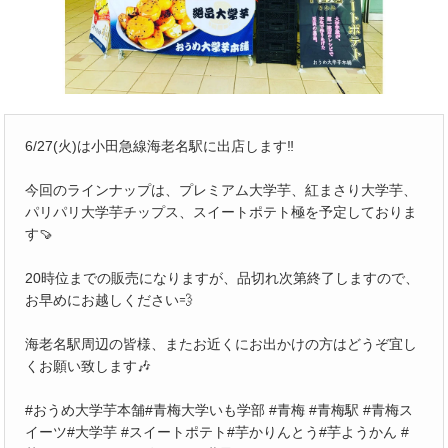
6/27(火)は小田急線海老名駅に出店します‼️
今回のラインナップは、プレミアム大学芋、紅まさり大学芋、
パリパリ大学芋チップス、スイートポテト極を予定しておりま
す🍠
20時位までの販売になりますが、品切れ次第終了しますので、
お早めにお越しください💨
海老名駅周辺の皆様、またお近くにお出かけの方はどうぞ宜し
くお願い致します🎶
#おうめ大学芋本舗#青梅大学いも学部 #青梅 #青梅駅 #青梅ス
イーツ#大学芋 #スイートポテト#芋かりんとう#芋ようかん #