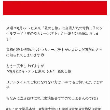
来週7/3(月)テレビ東京『昼めし旅』に当店人気の青梅っ子のソ
ウルフード『釜の淵カレーポテト』が一瞬だけ画像出演しま
す‼️
青梅が誇る伝説のおやつカレーポテトがいよいよ関東圏の方々
に知られてしまいます😅
もう一度申し上げますが、
7/3(月)12時〜テレビ東京（ch7）昼めし旅
リアルタイムでご覧になれない方はTVerでもご覧いただけます
💡
ちなみに当店並びに私は出演拒否ですので出ませんので(笑)
#おうめ大学芋本舗 #青梅大学いも学部 #青梅 #青梅駅 #青梅