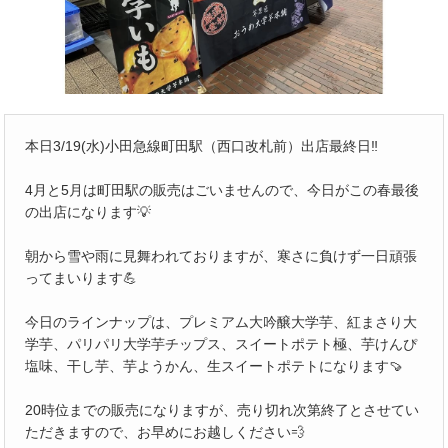
本日3/19(水)小田急線町田駅（西口改札前）出店最終日‼️
4月と5月は町田駅の販売はごいませんので、今日がこの春最後
の出店になります💡
朝から雪や雨に見舞われておりますが、寒さに負けず一日頑張
ってまいります💪
今日のラインナップは、プレミアム大吟醸大学芋、紅まさり大
学芋、パリパリ大学芋チップス、スイートポテト極、芋けんぴ
塩味、干し芋、芋ようかん、生スイートポテトになります🍠
20時位までの販売になりますが、売り切れ次第終了とさせてい
ただきますので、お早めにお越しください💨