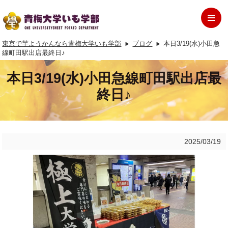
東京で芋ようかんなら青梅大学いも学部
ブログ
本日3/19(水)小田急
線町田駅出店最終日♪
本日3/19(水)小田急線町田駅出店最
終日♪
2025/03/19