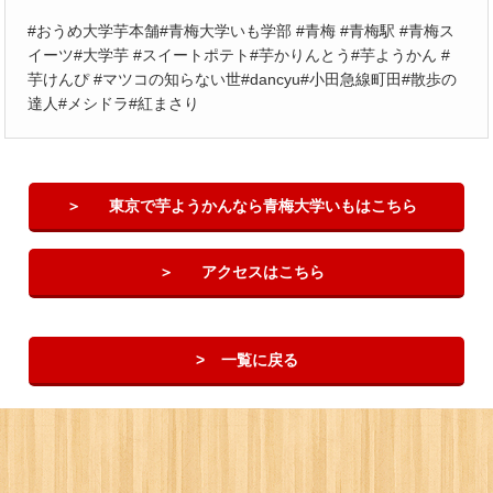
#おうめ大学芋本舗#青梅大学いも学部 #青梅 #青梅駅 #青梅ス
イーツ#大学芋 #スイートポテト#芋かりんとう#芋ようかん #
芋けんぴ #マツコの知らない世#dancyu#小田急線町田#散歩の
達人#メシドラ#紅まさり
東京で芋ようかんなら青梅大学いもはこちら
アクセスはこちら
一覧に戻る