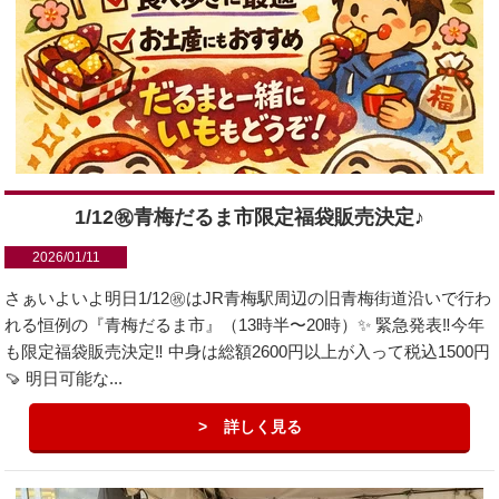
1/12㊗︎青梅だるま市限定福袋販売決定♪
2026/01/11
さぁいよいよ明日1/12㊗︎はJR青梅駅周辺の旧青梅街道沿いで行わ
れる恒例の『青梅だるま市』（13時半〜20時）✨ 緊急発表‼️今年
も限定福袋販売決定‼️ 中身は総額2600円以上が入って税込1500円
🍠 明日可能な...
詳しく見る