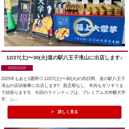
12/27(土)〜30(火)道の駅八王子滝山に出店します♪
2025/12/25
2025年もあと1週間💨 12/27(土)〜30(火)の四日間、道の駅八王子
滝山の店頭催事に出店します‼️ 貧乏暇なし、年内もギリギリま
で頑張ります💪 今回のラインナップは、プレミアム大吟醸大学
芋、シ...
詳しく見る