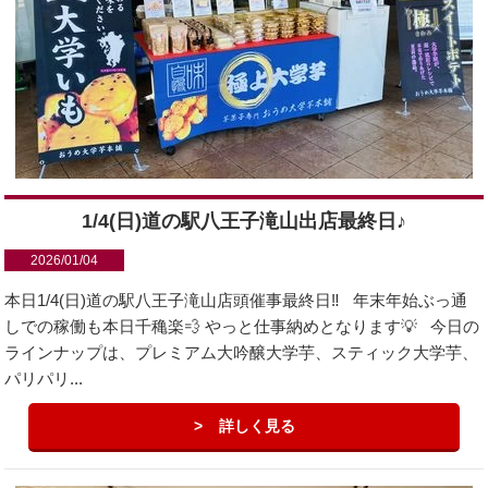
1/4(日)道の駅八王子滝山出店最終日♪
2026/01/04
本日1/4(日)道の駅八王子滝山店頭催事最終日‼️ 年末年始ぶっ通
しでの稼働も本日千穐楽💨 やっと仕事納めとなります💡 今日の
ラインナップは、プレミアム大吟醸大学芋、スティック大学芋、
パリパリ...
詳しく見る