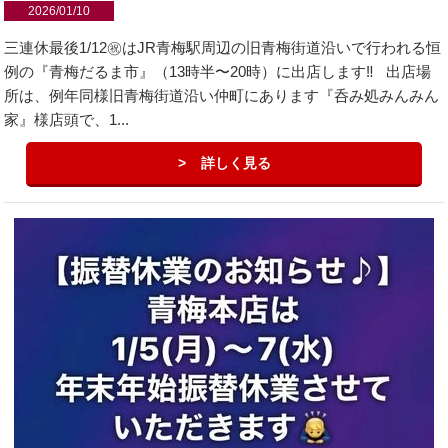
2026/01/10
三連休最後1/12㊗︎はJR青梅駅周辺の旧青梅街道沿いで行われる恒
例の『青梅だるま市』（13時半〜20時）に出店します‼️ 出店場
所は、例年同様旧青梅街道沿い仲町にあります『呑み処みんみん
家』様店頭で、1...
詳しく見る