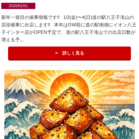
2026/01/01
新年一発目の催事情報です‼️ 1/2(金)〜4(日)道の駅八王子滝山の
店頭催事に出店します‼️ 本年はGW前に道の駅南側にイオン八王
子インター店がOPEN予定で、道の駅八王子滝山での出店日数が
増える予...
詳しく見る