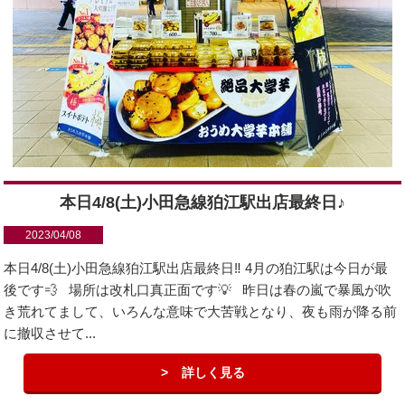
本日4/8(土)小田急線狛江駅出店最終日♪
2023/04/08
本日4/8(土)小田急線狛江駅出店最終日‼️ 4月の狛江駅は今日が最
後です💨 場所は改札口真正面です💡 昨日は春の嵐で暴風が吹
き荒れてまして、いろんな意味で大苦戦となり、夜も雨が降る前
に撤収させて...
詳しく見る