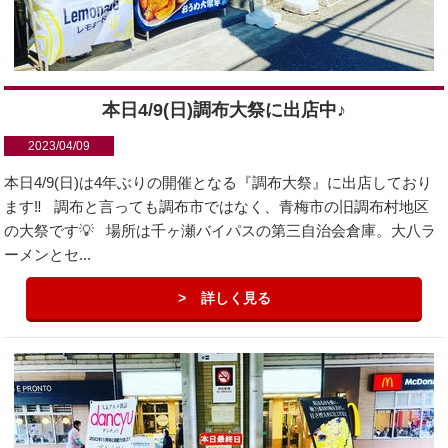
本日4/9(日)調布大祭に出店中♪
2023/04/09
本日4/9(日)は4年ぶりの開催となる『調布大祭』に出店しており
ます‼️ 調布と言っても調布市ではなく、青梅市の旧調布村地区
の大祭です💡 場所は千ヶ瀬バイパスの第三自治会倉庫。大八ラ
ーメンとセ...
詳しく見る