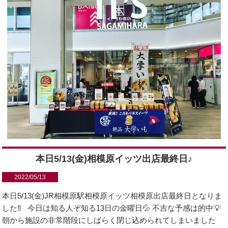
本日5/13(金)相模原イッツ出店最終日♪
2022/05/13
本日5/13(金)JR相模原駅相模原イッツ相模原出店最終日となりま
した‼️ 今日は知る人ぞ知る13日の金曜日💦 不吉な予感は的中💡
朝から施設の非常階段にしばらく閉じ込められてしまいました