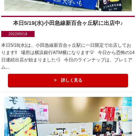
本日5/19(水)小田急線新百合ヶ丘駅に出店中♪
2022/05/18
本日5/18(水)は、小田急線新百合ヶ丘駅に一日限定で出店してお
ります‼️ 場所は横浜銀行ATM横になります💡 今日から恐怖の14
日連続出店が始まりました💨 今日のラインナップは、プレミア
ム...
詳しく見る