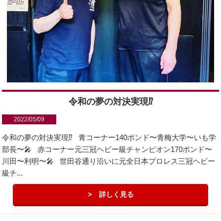
令和の夢の対決実現⁉︎
2022/05/09
令和の夢の対決実現⁉️ 青コーナー140ポンド〜青梅大学〜いも学
部長〜🎤 赤コーナー元三冠ヘビー級チャンピオン170ポンド〜
川田〜利明〜🎤 世田谷通り沿いに元全日本プロレス三冠ヘビー
級チ...
詳しく見る