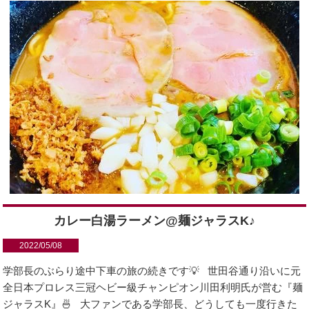
カレー白湯ラーメン@麺ジャラスK♪
2022/05/08
学部長のぶらり途中下車の旅の続きです💡 世田谷通り沿いに元
全日本プロレス三冠ヘビー級チャンピオン川田利明氏が営む『麺
ジャラスK』🍜 大ファンである学部長、どうしても一度行きた