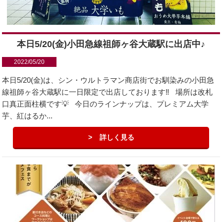
本日5/20(金)小田急線祖師ヶ谷大蔵駅に出店中♪
2022/05/20
本日5/20(金)は、シン・ウルトラマン商店街でお馴染みの小田急
線祖師ヶ谷大蔵駅に一日限定で出店しております‼️ 場所は改札
口真正面柱横です💡 今日のラインナップは、プレミアム大学
芋、紅はるか...
詳しく見る