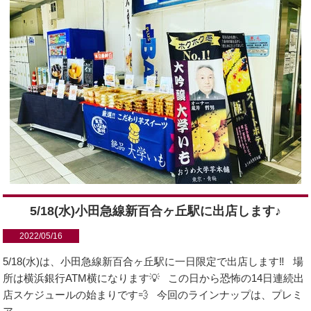
5/18(水)小田急線新百合ヶ丘駅に出店します♪
2022/05/16
5/18(水)は、小田急線新百合ヶ丘駅に一日限定で出店します‼️ 場
所は横浜銀行ATM横になります💡 この日から恐怖の14日連続出
店スケジュールの始まりです💨 今回のラインナップは、プレミ