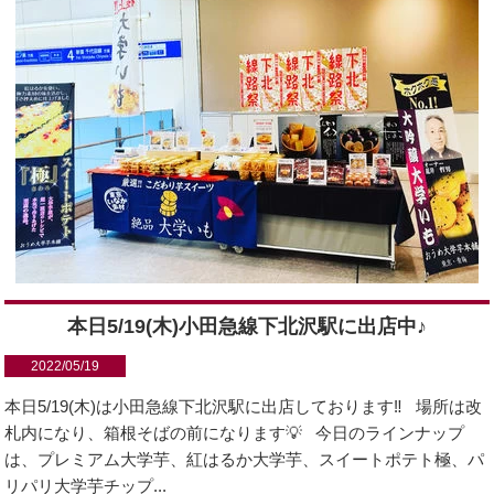
本日5/19(木)小田急線下北沢駅に出店中♪
2022/05/19
本日5/19(木)は小田急線下北沢駅に出店しております‼️ 場所は改
札内になり、箱根そばの前になります💡 今日のラインナップ
は、プレミアム大学芋、紅はるか大学芋、スイートポテト極、パ
リパリ大学芋チップ...