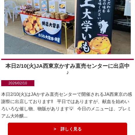
本日2/10(火)JA西東京かすみ直売センターに出店中
♪
2026/02/10
本日2/10(火)はJAかすみ直売センターで開催されるJA西東京の感
謝祭に出店しております‼️ 平日ではありますが、献血を始めい
ろいろな催し物、物販があリます💡 今日のメニューは、プレミ
アム大吟醸...
詳しく見る