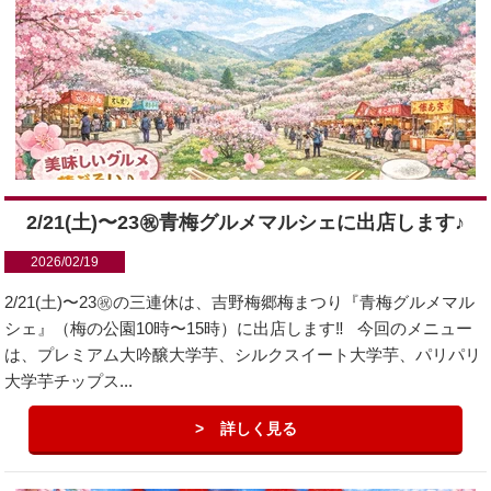
2/21(土)〜23㊗︎青梅グルメマルシェに出店します♪
2026/02/19
2/21(土)〜23㊗︎の三連休は、吉野梅郷梅まつり『青梅グルメマル
シェ』（梅の公園10時〜15時）に出店します‼️ 今回のメニュー
は、プレミアム大吟醸大学芋、シルクスイート大学芋、パリパリ
大学芋チップス...
詳しく見る