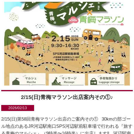
2/15(日)青梅マラソン出店案内その①♪
2026/02/13
2/15(日)第58回青梅マラソン出店のご案内その① 30kmの部ゴー
ル地点のあるJR河辺駅南口SPS河辺駅前駐車場で行われる『旅す
る青梅のマルシェ』（9時半〜16時半）に出店します‼️ 河辺駅南