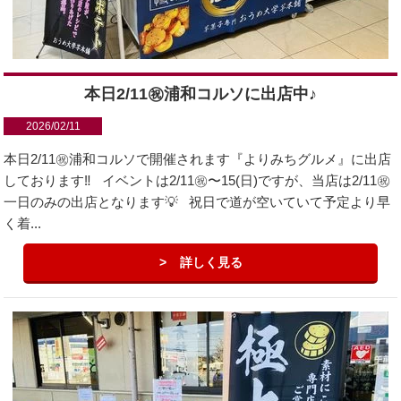
本日2/11㊗︎浦和コルソに出店中♪
2026/02/11
本日2/11㊗︎浦和コルソで開催されます『よりみちグルメ』に出店
しております‼️ イベントは2/11㊗︎〜15(日)ですが、当店は2/11㊗︎
一日のみの出店となります💡 祝日で道が空いていて予定より早
く着...
詳しく見る