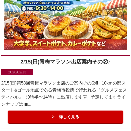
2/15(日)青梅マラソン出店案内その②♪
2026/02/13
2/15(日)第58回青梅マラソン出店のご案内その②‼️ 10kmの部ス
タート&ゴール地点である青梅市役所で行われる『グルメフェス
ティバル』（9時半〜14時）に出店します💡 予定してますライ
ンナップは ◼...
詳しく見る