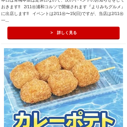
おきます‼️ 2/11㊗︎浦和コルソで開催されます『よりみちグルメ』
に出店します‼️ イベントは2/11㊗︎〜15(日)ですが、当店は2/11㊗︎
一...
詳しく見る