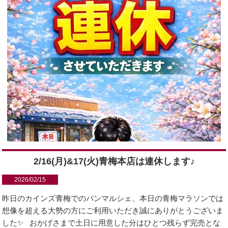
2/16(月)&17(火)青梅本店は連休します♪
2026/02/15
昨日のカインズ青梅でのパンマルシェ、本日の青梅マラソンでは
想像を超える大勢の方にご利用いただき誠にありがとうございま
した✨ おかげさまで土日に用意した分はひとつ残らず完売とな