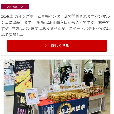
2026/02/12
2/14(土)カインズホーム青梅インター店で開催されますパンマル
シェに出品します‼️ 場所は1F正面入口から入ってすぐ、右手で
す💡 当方はパン屋ではありませんが、スイートポテトパイの出
品で参加し...
詳しく見る