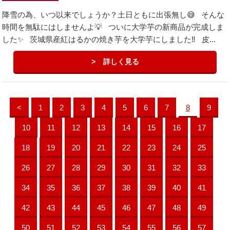
降雪の為、いつ以来でしょうか？土日ともに出張無し😅 そんな
時間を無駄にはしませんよ💡 ついに大学芋の新商品が完成しま
した✨ 茨城県産紅はるかの焼き芋を大学芋にしました‼️ 皮...
詳しく見る
<
1
2
3
4
5
6
7
8
9
10
11
12
13
14
15
16
17
18
19
20
21
22
23
24
25
26
27
28
29
30
31
32
33
34
35
36
37
38
39
40
41
42
43
44
45
46
47
48
49
50
51
52
53
54
55
56
57