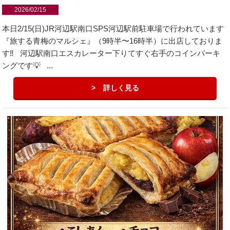
2026/02/15
本日2/15(日)JR河辺駅南口SPS河辺駅前駐車場で行われています
『旅する青梅のマルシェ』（9時半〜16時半）に出店しておりま
す‼️ 河辺駅南口エスカレーター下りてすぐ右手のコインパーキ
ングです💡 ...
詳しく見る