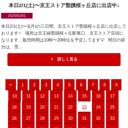
本日2/1(土)〜京王ストア聖蹟桜ヶ丘店に出店中♪
2025/02/01
本日2/1(土)〜3(月)の三日間、京王ストア聖蹟桜ヶ丘店に出店して
おります✨ 場所は京王線聖蹟桜ヶ丘駅東口、京王ストア店頭に
なります。販売時間は10時〜20時位を予定してます💡 明日の節
分は、雪...
詳しく見る
<
1
2
3
4
5
6
7
8
9
10
11
12
13
14
15
16
17
18
19
20
21
22
23
24
25
26
27
28
29
30
31
32
33