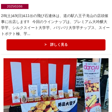
2025/02/06
2/8(土)&9(日)&11㊗︎の飛び石連休は、道の駅八王子滝山の店頭催
事に出店します‼️ 今回のラインナップは、プレミアム大吟醸大
学芋、シルクスイート大学芋、パリパリ大学芋チップス、スイー
トポテト極、芋...
詳しく見る