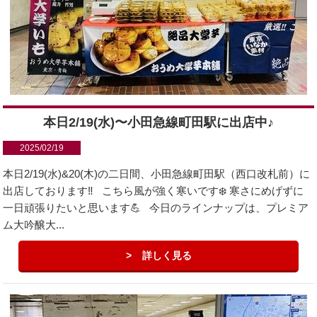
本日2/19(水)〜小田急線町田駅に出店中♪
2025/02/19
本日2/19(水)&20(木)の二日間、小田急線町田駅（西口改札前）に
出店しております‼️ こちら風が強く寒いです❄️ 寒さにめげずに
一日頑張りたいと思います💪 今日のラインナップは、プレミア
ム大吟醸大...
詳しく見る