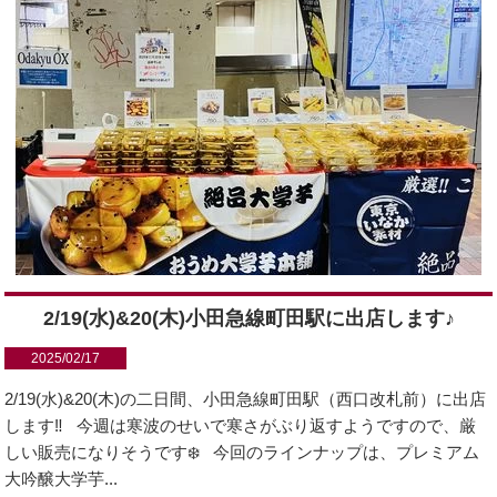
2/19(水)&20(木)小田急線町田駅に出店します♪
2025/02/17
2/19(水)&20(木)の二日間、小田急線町田駅（西口改札前）に出店
します‼️ 今週は寒波のせいで寒さがぶり返すようですので、厳
しい販売になりそうです❄️ 今回のラインナップは、プレミアム
大吟醸大学芋...