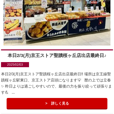
本日2/3(月)京王ストア聖蹟桜ヶ丘店出店最終日♪
2025/02/03
本日2/3(月)京王ストア聖蹟桜ヶ丘店出店最終日‼️ 場所は京王線聖
蹟桜ヶ丘駅東口、京王ストア店頭になります💡 暦の上では立春
✨ 昨日よりは過ごしやすいので、最後の力を振り絞って頑張りま
す💪 ...
詳しく見る