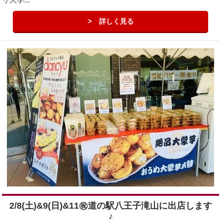
詳しく見る
2/8(土)&9(日)&11㊗︎道の駅八王子滝山に出店します
♪