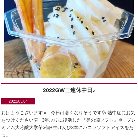
2022GW三連休中日♪
2022/05/04
おはようございます☀️ 今日は暑くなりそうです💦 熱中症にお気
をつけください💡 3年ぶりに復活した『釜の淵ソフト』🍦 プレ
ミアム大吟醸大学芋3個+生けんぴ3本にバニラソフトアイスをた
っ...