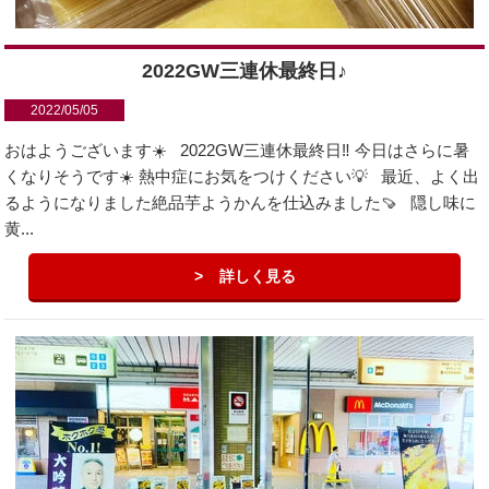
2022GW三連休最終日♪
2022/05/05
おはようございます☀️ 2022GW三連休最終日‼️ 今日はさらに暑
くなりそうです☀️ 熱中症にお気をつけください💡 最近、よく出
るようになりました絶品芋ようかんを仕込みました🍠 隠し味に
黄...
詳しく見る