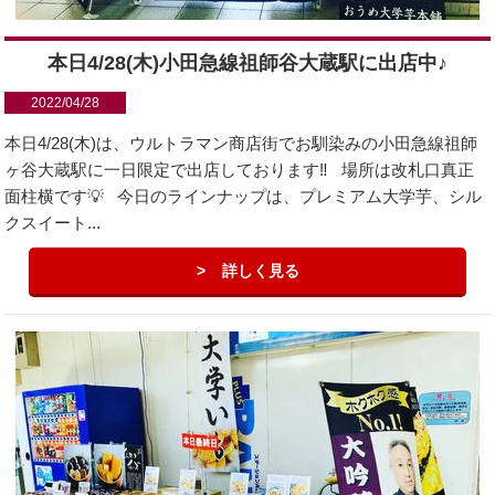
本日4/28(木)小田急線祖師谷大蔵駅に出店中♪
2022/04/28
本日4/28(木)は、ウルトラマン商店街でお馴染みの小田急線祖師
ヶ谷大蔵駅に一日限定で出店しております‼️ 場所は改札口真正
面柱横です💡 今日のラインナップは、プレミアム大学芋、シル
クスイート...
詳しく見る