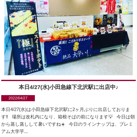
本日4/27(水)小田急線下北沢駅に出店中♪
2022/04/27
本日4/27(水)は小田急線下北沢駅に2ヶ月ぶりに出店しておりま
す‼️ 場所は改札内になり、箱根そばの前になります💡 今日は朝
から蒸し蒸しして暑いですね☀️ 今日のラインナップは、プレミ
アム大学芋...