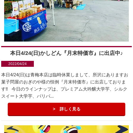
本日4/24(日)かしどん『月末特価市』に出店中♪
2022/04/24
本日4/24(日)は青梅本店は臨時休業しまして、所沢にありますお
菓子問屋のおぎのや様の恒例『月末特価市』に出店しておりま
す‼️ 今日のラインナップは、プレミアム大吟醸大学芋、シルク
スイート大学芋、パリパ...
詳しく見る