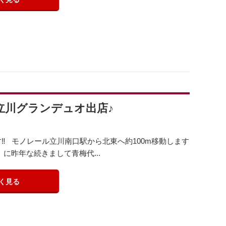
0(火)立川グランデュオ出店♪
ます‼️ モノレール立川南口駅から北東へ約100m移動します
に昨年な続きまして青梅代...
く見る