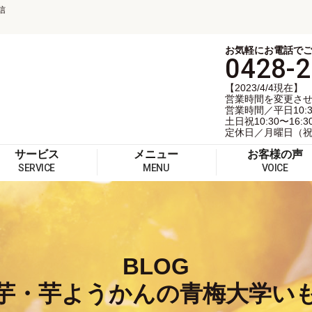
信
お気軽にお電話で
0428-2
【2023/4/4現在】
営業時間を変更さ
営業時間／平日10:30
土日祝10:30〜16:3
定休日／月曜日（
サービス
メニュー
お客様の声
SERVICE
MENU
VOICE
BLOG
芋・芋ようかんの青梅大学い