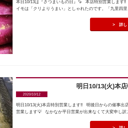
本日10/13は『さつまいもの日』🍠 本店特別営業します
イモは「クリよりうまい」としゃれたのです。「九里四里う
詳し
明日10/13(火)
2020/10/12
明日10/13(火)本店特別営業します‼️ 明後日からの催事
営業します💡 なかなか平日営業が出来なくて大変申し訳ご
詳し