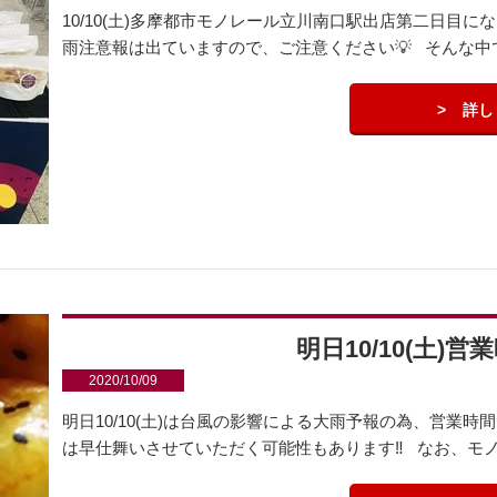
10/10(土)多摩都市モノレール立川南口駅出店第二日目に
雨注意報は出ていますので、ご注意ください💡 そんな中で
詳し
明日10/10(土)
2020/10/09
明日10/10(土)は台風の影響による大雨予報の為、営業
は早仕舞いさせていただく可能性もあります‼️ なお、モノ