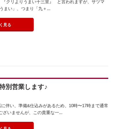
‼️ 『クリよりうまい十三里』 と言われますが、サツマ
まい」、つまり「九＋...
く見る
本店特別営業します♪
出店に伴い、準備&仕込みがあるため、10時〜17時まで通常
ざいませんが、この貴重な一...
く見る