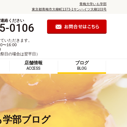
青梅大学いも学部
東京都青梅市大柳町1373-1サンハイツ大柳103号
ご連絡ください
5-0106
せていただきます。
〜16:00
0
祝祭日の場合は翌平日）
店舗情報
ブログ
ACCESS
BLOG
も学部ブログ